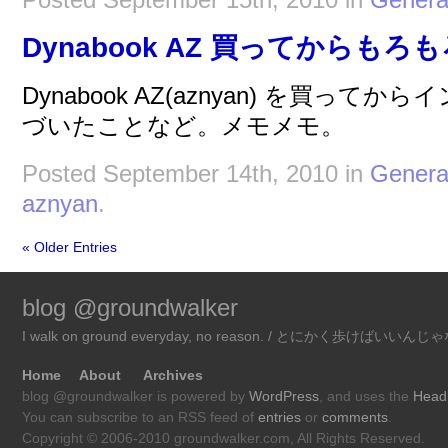
Dynabook AZ 買ってからもろ
Dynabook AZ(aznyan) を買っ
づいたことなど。メモメモ。
Posted September 14th, 2010 in
Genera
aznyan
.
« Older Entries
blog @groundwalker
I walk on ground everyday, no reason. / とにかく歩けばいい
Home
About
Archives
blog @groundwalker is powered by
WordPress
, and uses the
Head
You can subscribe to an RSS feed of
entries
or
comments
.
Copyright © 2006-2010 groundwalker.com, All Rights Reserved.