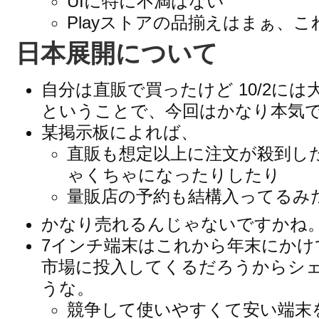
UIに特に不満はない
Playストアの品揃えはまぁ、
日本展開について
自分は直販で買ったけど 10/2に
ということで、今回はかなり本気
某掲示板によれば、
直販も想定以上に注文が殺到し
ゃくちゃになったりしたり
量販店の予約も結構入ってるみ
かなり売れるんじゃないですかね
7インチ端末はこれから年末にかけてAp
市場に投入してくるだろうからシ
うな。
競争して使いやすくて安い端末