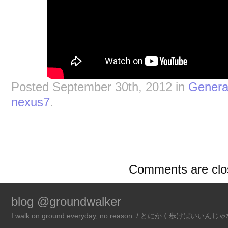
Posted September 30th, 2012 in
Genera
nexus7
.
Comments are clo
blog @groundwalker
I walk on ground everyday, no reason. / とにかく歩けばいい