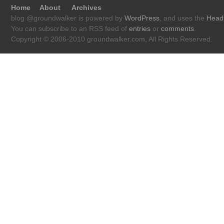
Home
About
Archives
blog @groundwalker is powered by
WordPress
, and uses the
Head
You can subscribe to an RSS feed of
entries
or
comments
.
Copyright © 2006-2010 groundwalker.com, All Rights Reserved.